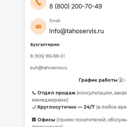
8 (800) 200-70-49
Email:
info@tahoservis.ru
Бухгалтерия:
8 (905) 955-88-01
buh@tahoservis.ru
График работы
🗓️✨
📞
Отдел продаж
(консультации, заказ
менеджерами)
🌙
Круглосуточно — 24/7
(в любое вре
🏢
Офисы
(приём посетителей, обслуж
помещении)