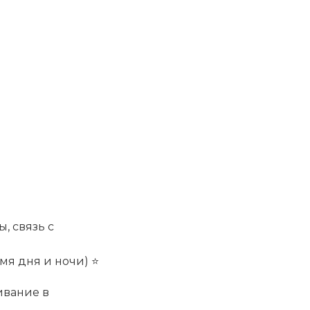
ы, связь с
мя дня и ночи) ⭐
ивание в