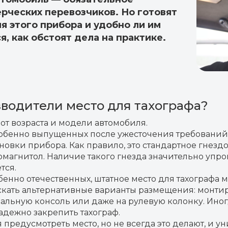
рческих перевозчиков. Но готовят
я этого прибора и удобно ли им
, как обстоят дела на практике.
водители место для тахографа?
от возраста и модели автомобиля.
собенно выпущенных после ужесточения требований 
новки прибора. Как правило, это стандартное гнезд
магнитол. Наличие такого гнезда значительно упрощ
тся.
енно отечественных, штатное место для тахографа мо
кать альтернативные варианты размещения: монти
иальную консоль или даже на рулевую колонку. Ино
адежно закрепить тахограф.
предусмотреть место, но не всегда это делают, и у