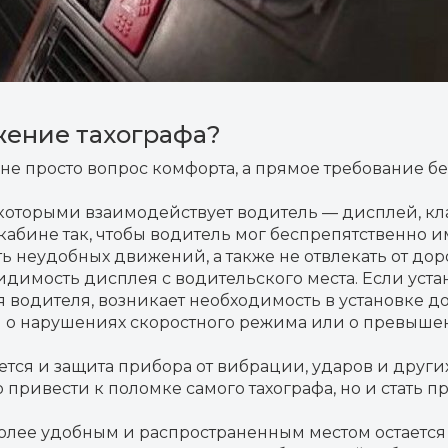
жение тахографа?
 не просто вопрос комфорта, а прямое требование б
 которыми взаимодействует водитель — дисплей, кла
бине так, чтобы водитель мог беспрепятственно ими
ь неудобных движений, а также не отвлекать от дор
димость дисплея с водительского места. Если уста
ия водителя, возникает необходимость в установке 
 о нарушениях скоростного режима или о превыше
ется и защита прибора от вибрации, ударов и друг
привести к поломке самого тахографа, но и стать 
более удобным и распространенным местом остается