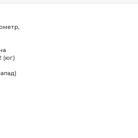
лометр,
на
 (юг)
запад)